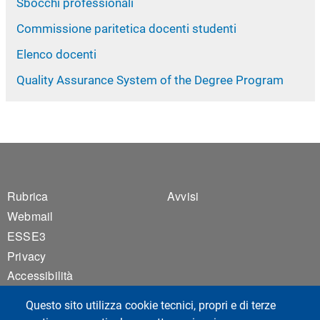
Sbocchi professionali
Commissione paritetica docenti studenti
Elenco docenti
Quality Assurance System of the Degree Program
Footer 1
Footer 2
Rubrica
Avvisi
Webmail
ESSE3
Privacy
Accessibilità
Mappa del sito
Questo sito utilizza cookie tecnici, propri e di terze
Cookie settings