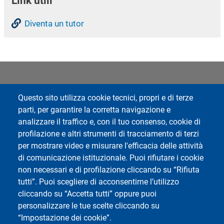
Link utili
Diventa un tutor
Footer 1
Footer 2
Rubrica
Avvisi
Questo sito utilizza cookie tecnici, propri e di terze
parti, per garantire la corretta navigazione e
Webmail
analizzare il traffico e, con il tuo consenso, cookie di
ESSE3
profilazione e altri strumenti di tracciamento di terzi
Privacy
per mostrare video e misurare l'efficacia delle attività
Accessibilità
di comunicazione istituzionale. Puoi rifiutare i cookie
Mappa del sito
non necessari e di profilazione cliccando su “Rifiuta
Cookie settings
tutti”. Puoi scegliere di acconsentirne l’utilizzo
cliccando su “Accetta tutti” oppure puoi
personalizzare le tue scelte cliccando su
“Impostazione dei cookie”.